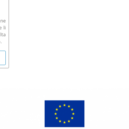
ane
 li
lta
.