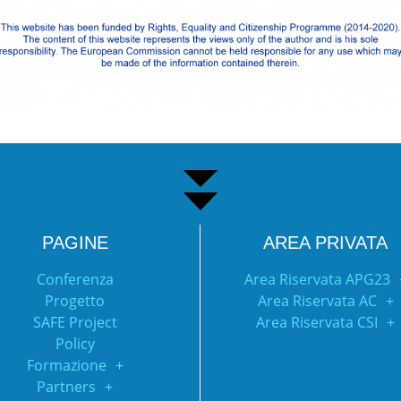
PAGINE
AREA PRIVATA
Conferenza
Area Riservata APG23
Progetto
Area Riservata AC
SAFE Project
Area Riservata CSI
Policy
Formazione
Partners