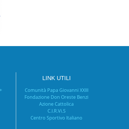
LINK UTILI
Comunità Papa Giovanni XXIII
Fondazione Don Oreste Benzi
Azione Cattolica
C.I.R.Vi.S
Centro Sportivo Italiano