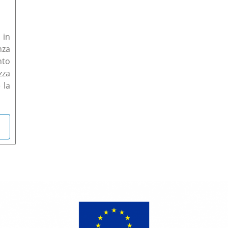
 in
nza
nto
zza
 la