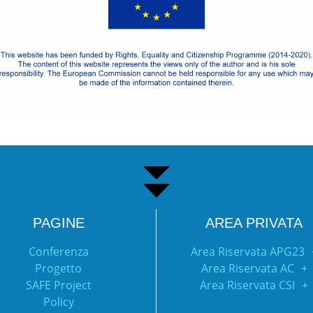
PAGINE
AREA PRIVATA
Conferenza
Area Riservata APG23
Progetto
Area Riservata AC
SAFE Project
Area Riservata CSI
Policy