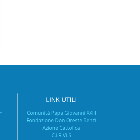
LINK UTILI
Comunità Papa Giovanni XXIII
Fondazione Don Oreste Benzi
Azione Cattolica
C.I.R.Vi.S